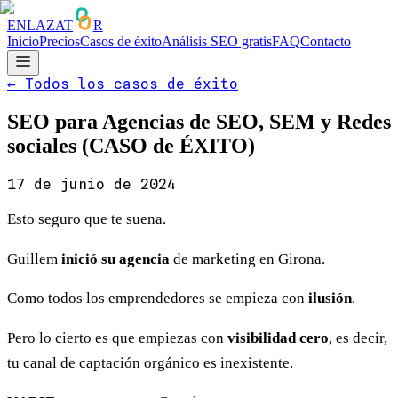
ENLAZAT
R
Inicio
Precios
Casos de éxito
Análisis SEO gratis
FAQ
Contacto
←
Todos los casos de éxito
SEO para Agencias de SEO, SEM y Redes
sociales (CASO de ÉXITO)
17 de junio de 2024
Esto seguro que te suena.
Guillem
inició su agencia
de marketing en Girona.
Como todos los emprendedores se empieza con
ilusión
.
Pero lo cierto es que empiezas con
visibilidad cero
, es decir,
tu canal de captación orgánico es inexistente.