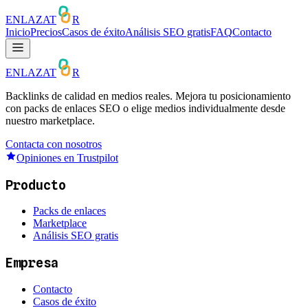
ENLAZAT
R
Inicio
Precios
Casos de éxito
Análisis SEO gratis
FAQ
Contacto
ENLAZAT
R
Backlinks de calidad en medios reales. Mejora tu posicionamiento
con packs de enlaces SEO o elige medios individualmente desde
nuestro marketplace.
Contacta con nosotros
Opiniones en Trustpilot
Producto
Packs de enlaces
Marketplace
Análisis SEO gratis
Empresa
Contacto
Casos de éxito